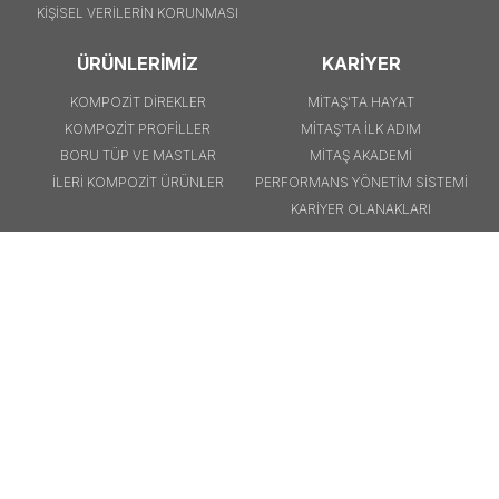
KİŞİSEL VERİLERİN KORUNMASI
ÜRÜNLERİMİZ
KARİYER
KOMPOZİT DİREKLER
MİTAŞ’TA HAYAT
KOMPOZİT PROFİLLER
MİTAŞ’TA İLK ADIM
BORU TÜP VE MASTLAR
MİTAŞ AKADEMİ
İLERİ KOMPOZİT ÜRÜNLER
PERFORMANS YÖNETİM SİSTEMİ
KARİYER OLANAKLARI