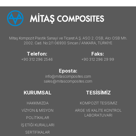
Mitaş Kompozit Plastik Sanayi ve Ticaret A.Ş. ASO 2. OSB, Alcı OSB Mh.
2002. Cad. No:2/1 06930 Sincan / ANKARA, TÜRKİYE
Telefon:
Faks:
+90 312 296 2546
+90 312 296 29 99
Eposta:
info@mitascomposites.com
sales@mitascomposites.com
KURUMSAL
TESİSİMİZ
HAKKIMIZDA
KOMPOZİT TESİSİMİZ
VİZYON & MİSYON
ARGE VE KALİTE KONTROL
LABORATUVARI
POLİTİKALAR
İŞ ETİĞİ KURALLARI
SERTİFİKALAR